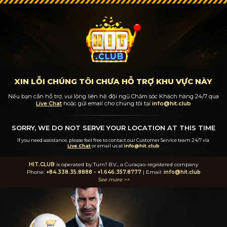
XIN LỖI CHÚNG TÔI CHƯA HỖ TRỢ KHU VỰC NÀY
Nếu bạn cần hỗ trợ, vui lòng liên hệ đội ngũ Chăm sóc Khách hàng 24/7
qua
Live Chat
hoặc gửi email cho chúng tôi tại
info@hit.club
SORRY, WE DO NOT SERVE YOUR LOCATION AT THIS TIME
If you need assistance, please feel free to contact our Customer Service team 24/7
via
Live Chat
or email us at
info@hit.club
HIT.CLUB
is operated by Turn1 B.V., a Curaçao-registered company
Phone:
+84.338.35.8888
-
+1.646.357.8777
| Email:
info@hit.club
See more >>