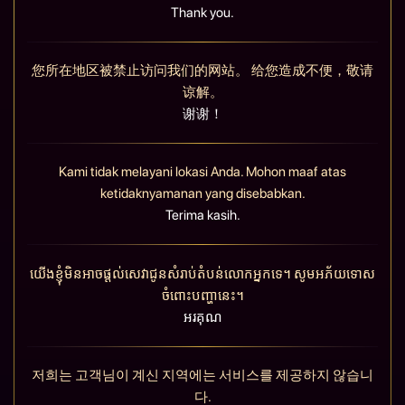
Thank you.
您所在地区被禁止访问我们的网站。 给您造成不便，敬请
谅解。
谢谢！
Kami tidak melayani lokasi Anda. Mohon maaf atas
ketidaknyamanan yang disebabkan.
Terima kasih.
យើងខ្ញុំមិនអាចផ្តល់សេវាជូនសំរាប់តំបន់លោកអ្នកទេ។ សូមអភ័យទោស
ចំពោះបញ្ហានេះ។
អរគុណ
저희는 고객님이 계신 지역에는 서비스를 제공하지 않습니
다.