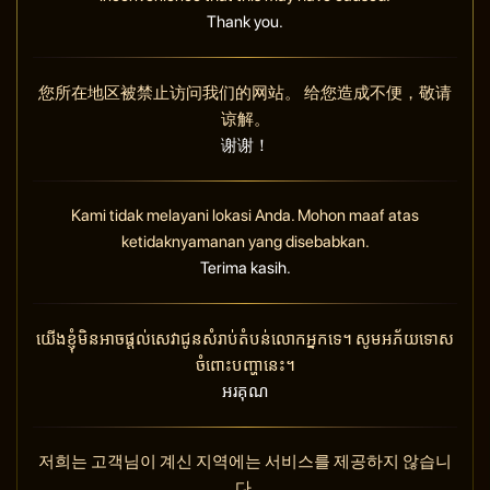
Thank you.
您所在地区被禁止访问我们的网站。 给您造成不便，敬请
谅解。
谢谢！
Kami tidak melayani lokasi Anda. Mohon maaf atas
ketidaknyamanan yang disebabkan.
Terima kasih.
យើងខ្ញុំមិនអាចផ្តល់សេវាជូនសំរាប់តំបន់លោកអ្នកទេ។ សូមអភ័យទោស
ចំពោះបញ្ហានេះ។
អរគុណ
저희는 고객님이 계신 지역에는 서비스를 제공하지 않습니
다.