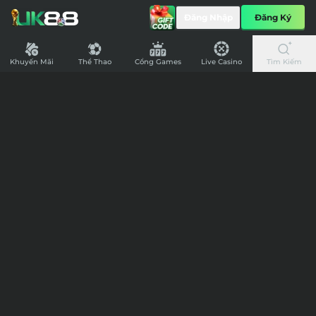
UK88
Đăng Nhập
Đăng Ký
-
Nhà
Cái
Khuyến Mãi
Thể Thao
Cổng Games
Live Casino
Tìm Kiếm
Cá
Cược
Bóng
Đá
Nhanh
Nhất
Nước
Anh,
Nạp
Rút
Siêu
Tốc
8,270,988,524
174,032,989,546