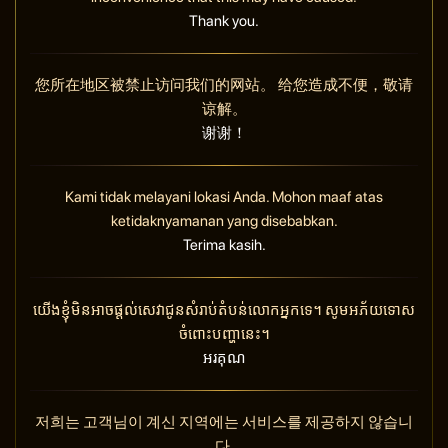
Thank you.
您所在地区被禁止访问我们的网站。 给您造成不便，敬请
谅解。
谢谢！
Kami tidak melayani lokasi Anda. Mohon maaf atas
ketidaknyamanan yang disebabkan.
Terima kasih.
យើងខ្ញុំមិនអាចផ្តល់សេវាជូនសំរាប់តំបន់លោកអ្នកទេ។ សូមអភ័យទោស
ចំពោះបញ្ហានេះ។
អរគុណ
저희는 고객님이 계신 지역에는 서비스를 제공하지 않습니
다.