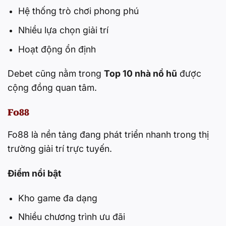
Hệ thống trò chơi phong phú
Nhiều lựa chọn giải trí
Hoạt động ổn định
Debet cũng nằm trong
Top 10 nhà nổ hũ
được
cộng đồng quan tâm.
Fo88
Fo88 là nền tảng đang phát triển nhanh trong thị
trường giải trí trực tuyến.
Điểm nổi bật
Kho game đa dạng
Nhiều chương trình ưu đãi