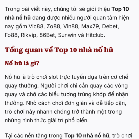
Trong bài viết này, chúng tôi sẽ giới thiệu
Top 10
nhà nổ hũ
đang được nhiều người quan tâm hiện
nay gồm Vic88, Zo88, Vin88, Max79, Debet,
Fo88, Rikvip, 86Bet, Sunwin và Hitclub.
Tổng quan về Top 10 nhà nổ hũ
Nổ hũ là gì?
Nổ hũ là trò chơi slot trực tuyến dựa trên cơ chế
quay thưởng. Người chơi chỉ cần quay các vòng
quay và chờ các biểu tượng trùng khớp để nhận
thưởng. Nhờ cách chơi đơn giản và dễ tiếp cận,
trò chơi này nhanh chóng trở thành một trong
những hình thức giải trí phổ biến.
Tại các nền tảng trong
Top 10 nhà nổ hũ
, trò chơi