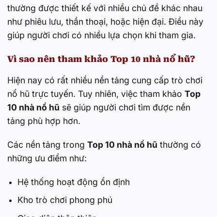
thường được thiết kế với nhiều chủ đề khác nhau
như phiêu lưu, thần thoại, hoặc hiện đại. Điều này
giúp người chơi có nhiều lựa chọn khi tham gia.
Vì sao nên tham khảo Top 10 nhà nổ hũ?
Hiện nay có rất nhiều nền tảng cung cấp trò chơi
nổ hũ trực tuyến. Tuy nhiên, việc tham khảo
Top
10 nhà nổ hũ
sẽ giúp người chơi tìm được nền
tảng phù hợp hơn.
Các nền tảng trong
Top 10 nhà nổ hũ
thường có
những ưu điểm như:
Hệ thống hoạt động ổn định
Kho trò chơi phong phú