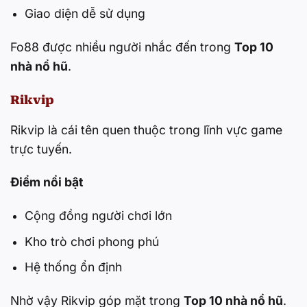
Giao diện dễ sử dụng
Fo88 được nhiều người nhắc đến trong
Top 10
nhà nổ hũ
.
Rikvip
Rikvip là cái tên quen thuộc trong lĩnh vực game
trực tuyến.
Điểm nổi bật
Cộng đồng người chơi lớn
Kho trò chơi phong phú
Hệ thống ổn định
Nhờ vậy Rikvip góp mặt trong
Top 10 nhà nổ hũ
.