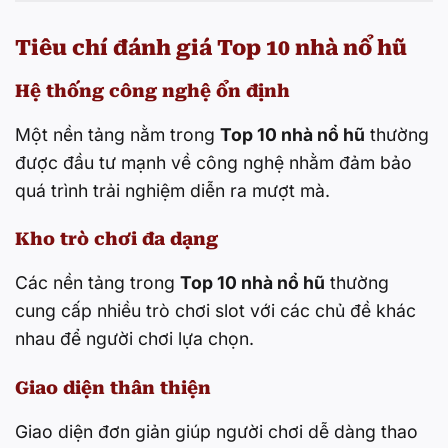
Tiêu chí đánh giá Top 10 nhà nổ hũ
Hệ thống công nghệ ổn định
Một nền tảng nằm trong
Top 10 nhà nổ hũ
thường
được đầu tư mạnh về công nghệ nhằm đảm bảo
quá trình trải nghiệm diễn ra mượt mà.
Kho trò chơi đa dạng
Các nền tảng trong
Top 10 nhà nổ hũ
thường
cung cấp nhiều trò chơi slot với các chủ đề khác
nhau để người chơi lựa chọn.
Giao diện thân thiện
Giao diện đơn giản giúp người chơi dễ dàng thao