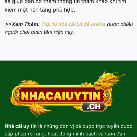
sẽ giúp bạn có thêm thông tin tham khảo khi tìm
kiếm một nền tảng phù hợp.
>>Xem Thêm
:
Top 10 nhà cái Lô đề online
được nhiều
người chơi quan tâm hiện nay.
Nhà cái uy tín
là những đơn vị cá cược trực tuyến được
cấp phép rõ ràng, hoạt động minh bạch và luôn đảm