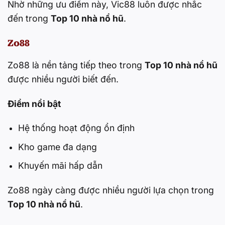
Nhờ những ưu điểm này, Vic88 luôn được nhắc
đến trong
Top 10 nhà nổ hũ
.
Zo88
Zo88 là nền tảng tiếp theo trong
Top 10 nhà nổ hũ
được nhiều người biết đến.
Điểm nổi bật
Hệ thống hoạt động ổn định
Kho game đa dạng
Khuyến mãi hấp dẫn
Zo88 ngày càng được nhiều người lựa chọn trong
Top 10 nhà nổ hũ
.