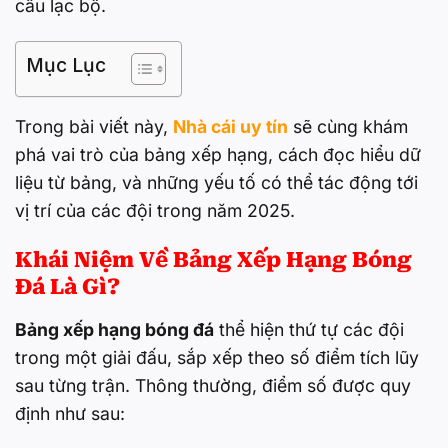
câu lạc bộ.
Mục Lục
Trong bài viết này,
Nhà cái uy tín
sẽ cùng khám
phá vai trò của bảng xếp hạng, cách đọc hiểu dữ
liệu từ bảng, và những yếu tố có thể tác động tới
vị trí của các đội trong năm 2025.
Khái Niệm Về Bảng Xếp Hạng Bóng
Đá Là Gì?
Bảng xếp hạng bóng đá
thể hiện thứ tự các đội
trong một giải đấu, sắp xếp theo số điểm tích lũy
sau từng trận. Thông thường, điểm số được quy
định như sau: