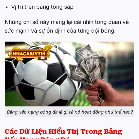
Vị trí trên bảng tổng sắp
Những chỉ số này mang lại cái nhìn tổng quan về
sức mạnh và sự ổn định của từng đội bóng.
Bảng xếp hạng bóng đá là gì và nó hoạt động như thế nào?
Các Dữ Liệu Hiển Thị Trong Bảng