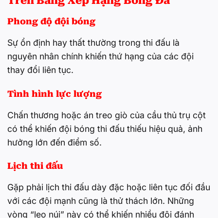
Trên Bảng Xếp Hạng Bóng Đá
Phong độ đội bóng
Sự ổn định hay thất thường trong thi đấu là
nguyên nhân chính khiến thứ hạng của các đội
thay đổi liên tục.
Tình hình lực lượng
Chấn thương hoặc án treo giò của cầu thủ trụ cột
có thể khiến đội bóng thi đấu thiếu hiệu quả, ảnh
hưởng lớn đến điểm số.
Lịch thi đấu
Gặp phải lịch thi đấu dày đặc hoặc liên tục đối đầu
với các đội mạnh cũng là thử thách lớn. Những
vòng “leo núi” này có thể khiến nhiều đội đánh