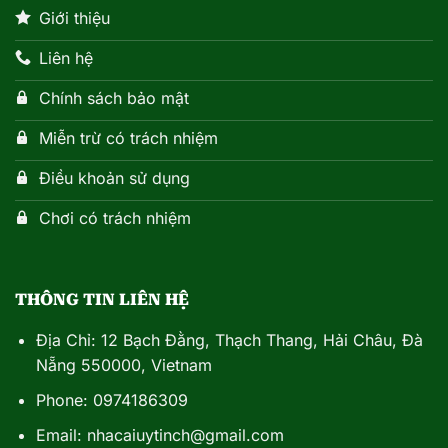
Giới thiệu
Liên hệ
Chính sách bảo mật
Miễn trừ có trách nhiệm
Điều khoản sử dụng
Chơi có trách nhiệm
THÔNG TIN LIÊN HỆ
Địa Chỉ: 12 Bạch Đằng, Thạch Thang, Hải Châu, Đà
Nẵng 550000, Vietnam
Phone: 0974186309
Email:
nhacaiuytinch@gmail.com