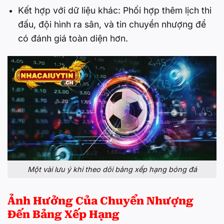
Kết hợp với dữ liệu khác: Phối hợp thêm lịch thi
đấu, đội hình ra sân, và tin chuyển nhượng để
có đánh giá toàn diện hơn.
Một vài lưu ý khi theo dõi bảng xếp hạng bóng đá
Ảnh Hưởng Của Chuyển Nhượng
Đến Bảng Xếp Hạng