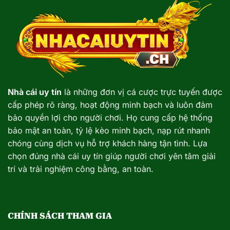
Nhà cái uy tín
là những đơn vị cá cược trực tuyến được
cấp phép rõ ràng, hoạt động minh bạch và luôn đảm
bảo quyền lợi cho người chơi. Họ cung cấp hệ thống
bảo mật an toàn, tỷ lệ kèo minh bạch, nạp rút nhanh
chóng cùng dịch vụ hỗ trợ khách hàng tận tình. Lựa
chọn đúng nhà cái uy tín giúp người chơi yên tâm giải
trí và trải nghiệm công bằng, an toàn.
CHÍNH SÁCH THAM GIA