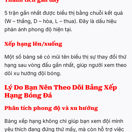
5 trận gần nhất được biểu thị bằng chuỗi kết quả
(W – thắng, D – hòa, L – thua). Đây là dấu hiệu
phản ánh phong độ hiện tại.
Xếp hạng lên/xuống
Một số bảng sẽ có mũi tên biểu thị sự thay đổi thứ
hạng sau vòng đấu gần nhất, giúp người xem theo
dõi xu hướng đội bóng.
Lý Do Bạn Nên Theo Dõi Bảng Xếp
Hạng Bóng Đá
Phân tích phong độ và xu hướng
Bảng xếp hạng không chỉ giúp bạn xem đội mình
yêu thích đang đứng thứ mấy, mà còn hỗ trợ việc