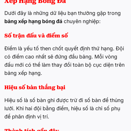
Xếp Hạng Bóng Đá
Dưới đây là những dữ liệu bạn thường gặp trong
bảng xếp hạng bóng đá
chuyên nghiệp:
Số trận đấu và điểm số
Điểm là yếu tố then chốt quyết định thứ hạng. Đội
có điểm cao nhất sẽ đứng đầu bảng. Mỗi vòng
đấu mới có thể làm thay đổi toàn bộ cục diện trên
bảng xếp hạng.
Hiệu số bàn thắng bại
Hiệu số là số bàn ghi được trừ đi số bàn để thủng
lưới. Khi hai đội bằng điểm, hiệu số là chỉ số phụ
để phân định vị trí.
Thành tích gần đây