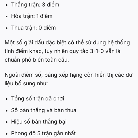
Thắng trận: 3 điểm
Hòa trận: 1 điểm
Thua trận: 0 điểm
Một số giải đấu đặc biệt có thể sử dụng hệ thống
tính điểm khác, tuy nhiên quy tắc 3-1-0 vẫn là
chuẩn phổ biến toàn cầu.
Ngoài điểm số, bảng xếp hạng còn hiển thị các dữ
liệu bổ sung như:
Tổng số trận đã chơi
Số bàn thắng và bàn thua
Hiệu số bàn thắng bại
Phong độ 5 trận gần nhất