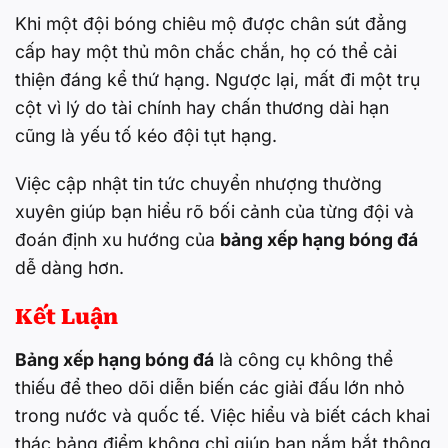
Khi một đội bóng chiêu mộ được chân sút đẳng
cấp hay một thủ môn chắc chắn, họ có thể cải
thiện đáng kể thứ hạng. Ngược lại, mất đi một trụ
cột vì lý do tài chính hay chấn thương dài hạn
cũng là yếu tố kéo đội tụt hạng.
Việc cập nhật tin tức chuyển nhượng thường
xuyên giúp bạn hiểu rõ bối cảnh của từng đội và
đoán định xu hướng của
bảng xếp hạng bóng đá
dễ dàng hơn.
Kết Luận
Bảng xếp hạng bóng đá
là công cụ không thể
thiếu để theo dõi diễn biến các giải đấu lớn nhỏ
trong nước và quốc tế. Việc hiểu và biết cách khai
thác bảng điểm không chỉ giúp bạn nắm bắt thông