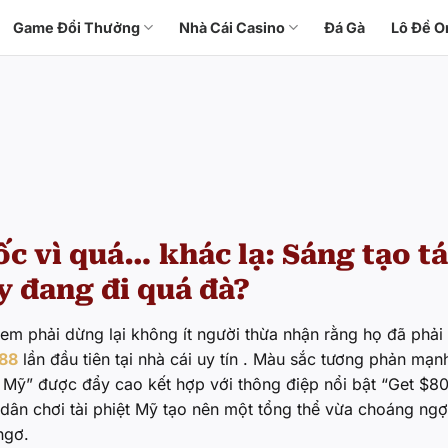
Game Đổi Thưởng
Nhà Cái Casino
Đá Gà
Lô Đề O
ốc vì quá… khác lạ: Sáng tạo t
y đang đi quá đà?
em phải dừng lại không ít người thừa nhận rằng họ đã phải
k88
lần đầu tiên tại nhà cái uy tín . Màu sắc tương phản mạn
t Mỹ” được đẩy cao kết hợp với thông điệp nổi bật “Get $80
o dân chơi tài phiệt Mỹ tạo nên một tổng thể vừa choáng ngợ
ngơ.