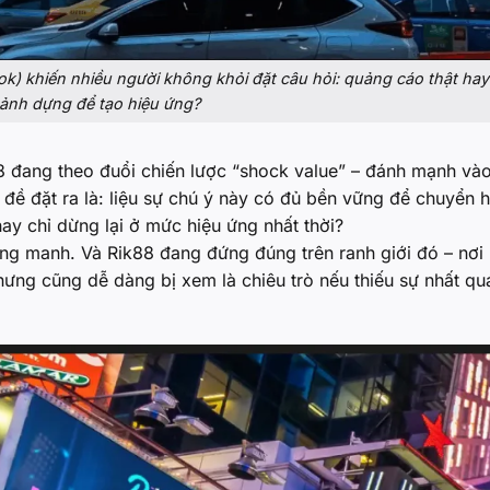
kok) khiến nhiều người không khỏi đặt câu hỏi: quảng cáo thật hay 
 ảnh dựng để tạo hiệu ứng?
88 đang theo đuổi chiến lược “shock value” – đánh mạnh vào
 đề đặt ra là: liệu sự chú ý này có đủ bền vững để chuyển 
 hay chỉ dừng lại ở mức hiệu ứng nhất thời?
ong manh. Và Rik88 đang đứng đúng trên ranh giới đó – nơi
nhưng cũng dễ dàng bị xem là chiêu trò nếu thiếu sự nhất qu