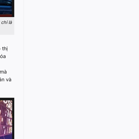
chỉ là
 thị
hóa
 mà
án và