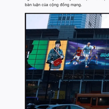
bàn luận của cộng đồng mạng.