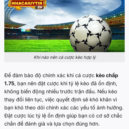
Khi nào nên cá cược kèo hợp lý
Để đảm bảo độ chính xác khi cá cược
kèo chấp
1.75
, bạn nên đặt cược khi tỷ lệ kèo đã ổn định,
không biến động nhiều trước trận đấu. Nếu kèo
thay đổi liên tục, việc quyết định sẽ khó khăn vì
bạn khó theo dõi chính xác các yếu tố ảnh hưởng.
Đặt cược lúc tỷ lệ ổn định giúp bạn có cơ sở chắc
chắn để đánh giá và lựa chọn đúng hơn.