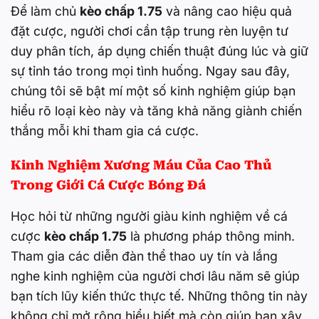
Để làm chủ
kèo chấp 1.75
và nâng cao hiệu quả
đặt cược, người chơi cần tập trung rèn luyện tư
duy phân tích, áp dụng chiến thuật đúng lúc và giữ
sự tỉnh táo trong mọi tình huống. Ngay sau đây,
chúng tôi sẽ bật mí một số kinh nghiệm giúp bạn
hiểu rõ loại kèo này và tăng khả năng giành chiến
thắng mỗi khi tham gia cá cược.
Kinh Nghiệm Xương Máu Của Cao Thủ
Trong Giới Cá Cược Bóng Đá
Học hỏi từ những người giàu kinh nghiệm về cá
cược
kèo chấp 1.75
là phương pháp thông minh.
Tham gia các diễn đàn thể thao uy tín và lắng
nghe kinh nghiệm của người chơi lâu năm sẽ giúp
bạn tích lũy kiến thức thực tế. Những thông tin này
không chỉ mở rộng hiểu biết mà còn giúp bạn xây