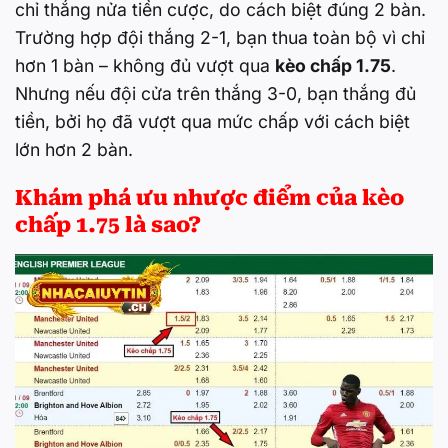
chỉ thắng nửa tiền cược, do cách biệt đúng 2 bàn.
Trường hợp đội thắng 2-1, bạn thua toàn bộ vì chỉ
hơn 1 bàn – không đủ vượt qua
kèo chấp 1.75
.
Nhưng nếu đội cửa trên thắng 3-0, bạn thắng đủ
tiền, bởi họ đã vượt qua mức chấp với cách biệt
lớn hơn 2 bàn.
Khám phá ưu nhược điểm của kèo
chấp 1.75 là sao?