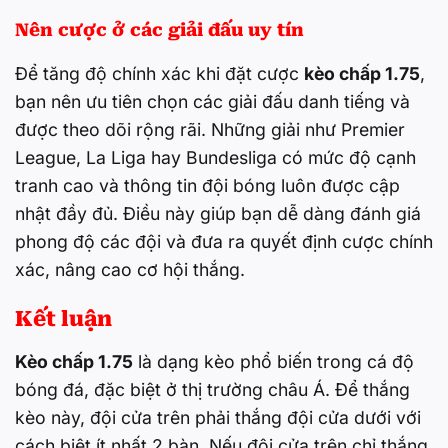
Nên cược ở các giải đấu uy tín
Để tăng độ chính xác khi đặt cược
kèo chấp 1.75
,
bạn nên ưu tiên chọn các giải đấu danh tiếng và
được theo dõi rộng rãi. Những giải như Premier
League, La Liga hay Bundesliga có mức độ cạnh
tranh cao và thông tin đội bóng luôn được cập
nhật đầy đủ. Điều này giúp bạn dễ dàng đánh giá
phong độ các đội và đưa ra quyết định cược chính
xác, nâng cao cơ hội thắng.
Kết luận
Kèo chấp 1.75
là dạng kèo phổ biến trong cá độ
bóng đá, đặc biệt ở thị trường châu Á. Để thắng
kèo này, đội cửa trên phải thắng đội cửa dưới với
cách biệt ít nhất 2 bàn. Nếu đội cửa trên chỉ thắng