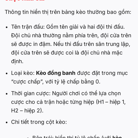
Thông tin hiển thị trên bảng kèo thường bao gồm:
Tên trận đấu: Gồm tên giải và hai đội thi đấu.
Đội chủ nhà thường nằm phía trên, đội cửa trên
sẽ được in đậm. Nếu thi đấu trên sân trung lập,
đội cửa trên sẽ được coi là đội chủ nhà mặc
định.
Loại kèo:
Kèo đồng banh
được đặt trong mục
“cược chấp”, với tỷ lệ chấp bằng 0.
Thời gian cược: Người chơi có thể lựa chọn
cược cho cả trận hoặc từng hiệp (H1 – hiệp 1,
H2 – hiệp 2).
Chi tiết trong cột kèo:
Bên trái: hiển thị tỷ lệ chấp (với
kèo