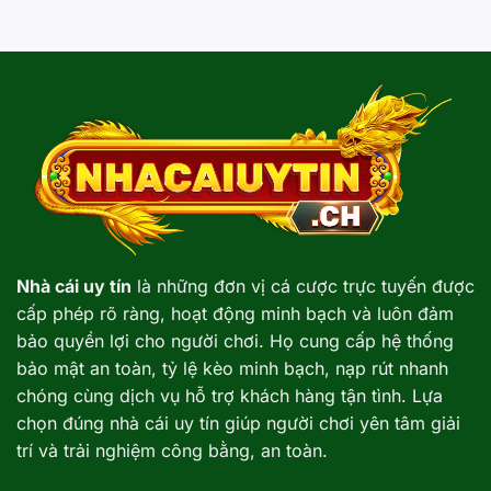
Nhà cái uy tín
là những đơn vị cá cược trực tuyến được
cấp phép rõ ràng, hoạt động minh bạch và luôn đảm
bảo quyền lợi cho người chơi. Họ cung cấp hệ thống
bảo mật an toàn, tỷ lệ kèo minh bạch, nạp rút nhanh
chóng cùng dịch vụ hỗ trợ khách hàng tận tình. Lựa
chọn đúng nhà cái uy tín giúp người chơi yên tâm giải
trí và trải nghiệm công bằng, an toàn.