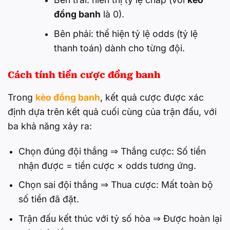
đồng banh
là 0).
Bên phải: thể hiện tỷ lệ odds (tỷ lệ
thanh toán) dành cho từng đội.
Cách tính tiền cược đồng banh
Trong
kèo đồng banh
, kết quả cược được xác
định dựa trên kết quả cuối cùng của trận đấu, với
ba khả năng xảy ra:
Chọn đúng đội thắng ⇒ Thắng cược: Số tiền
nhận được = tiền cược × odds tương ứng.
Chọn sai đội thắng ⇒ Thua cược: Mất toàn bộ
số tiền đã đặt.
Trận đấu kết thúc với tỷ số hòa ⇒ Được hoàn lại