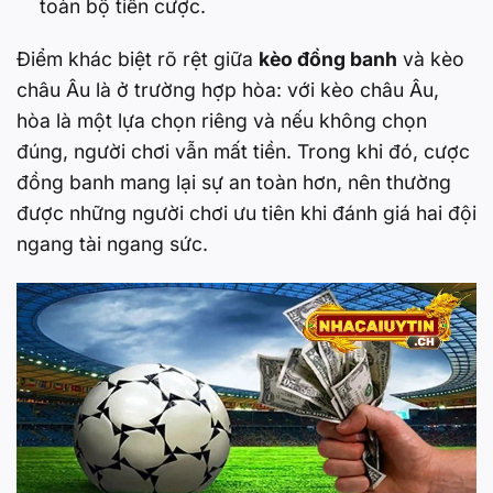
toàn bộ tiền cược.
Điểm khác biệt rõ rệt giữa
kèo đồng banh
và kèo
châu Âu là ở trường hợp hòa: với kèo châu Âu,
hòa là một lựa chọn riêng và nếu không chọn
đúng, người chơi vẫn mất tiền. Trong khi đó, cược
đồng banh mang lại sự an toàn hơn, nên thường
được những người chơi ưu tiên khi đánh giá hai đội
ngang tài ngang sức.