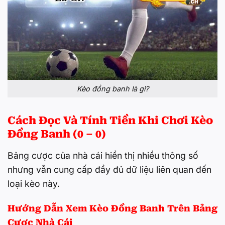
Kèo đồng banh là gì?
Cách Đọc Và Tính Tiền Khi Chơi Kèo
Đồng Banh (0 – 0)
Bảng cược của nhà cái hiển thị nhiều thông số
nhưng vẫn cung cấp đầy đủ dữ liệu liên quan đến
loại kèo này.
Hướng Dẫn Xem Kèo Đồng Banh Trên Bảng
Cược Nhà Cái