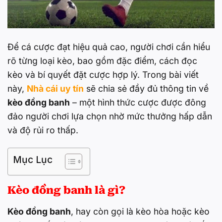
Để cá cược đạt hiệu quả cao, người chơi cần hiểu
rõ từng loại kèo, bao gồm đặc điểm, cách đọc
kèo và bí quyết đặt cược hợp lý. Trong bài viết
này,
Nhà cái uy tín
sẽ chia sẻ đầy đủ thông tin về
kèo đồng banh
– một hình thức cược được đông
đảo người chơi lựa chọn nhờ mức thưởng hấp dẫn
và độ rủi ro thấp.
Mục Lục
Kèo đồng banh là gì?
Kèo đồng banh
, hay còn gọi là kèo hòa hoặc kèo