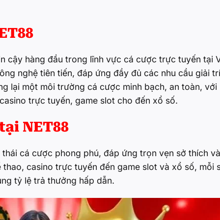
NET88
n cậy hàng đầu trong lĩnh vực cá cược trực tuyến tại V
ng nghệ tiên tiến, đáp ứng đầy đủ các nhu cầu giải tr
g lại một môi trường cá cược minh bạch, an toàn, với
 casino trực tuyến, game slot cho đến xổ số.
tại NET88
nh thái cá cược phong phú, đáp ứng trọn vẹn sở thích v
hể thao, casino trực tuyến đến game slot và xổ số, mỗi 
ng tỷ lệ trả thưởng hấp dẫn.