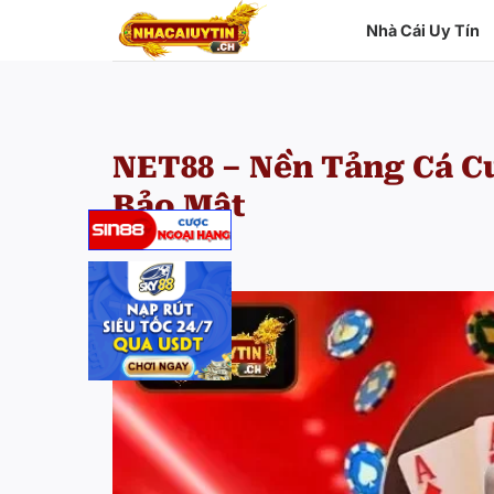
Bỏ
Nhà Cái Uy Tín
qua
nội
dung
NET88 – Nền Tảng Cá C
Bảo Mật