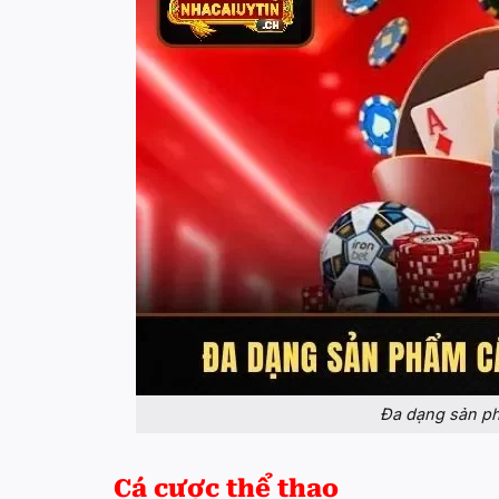
Đa dạng sản ph
Cá cược thể thao