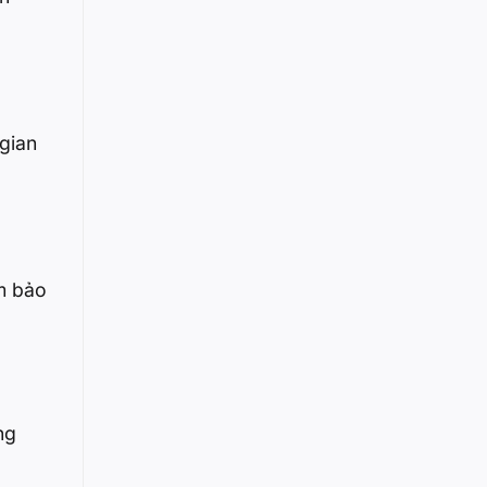
 gian
ảm bảo
ng