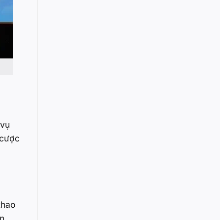
 vụ
 cược
thao
ận