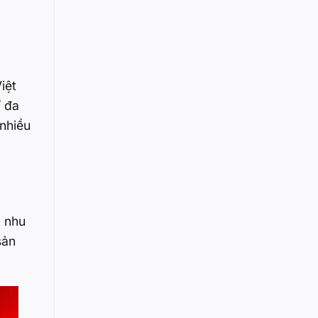
iệt
í đa
 nhiều
à nhu
sản