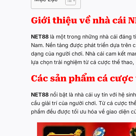
Giới thiệu về nhà cái 
NET88
là một trong những nhà cái đáng ti
Nam. Nền tảng được phát triển dựa trên cô
dạng của người chơi. Nhà cái cam kết man
lựa chọn trải nghiệm từ cá cược thể thao,
Các sản phẩm cá cược 
NET88
nổi bật là nhà cái uy tín với hệ si
cầu giải trí của người chơi. Từ cá cược t
phẩm đều được tối ưu hóa về giao diện cù