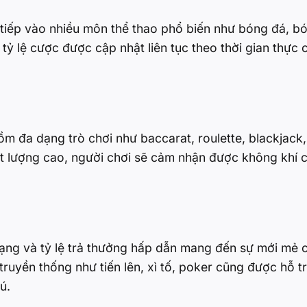
 tiếp vào nhiều môn thể thao phổ biến như bóng đá, b
tỷ lệ cược được cập nhật liên tục theo thời gian thực 
ồm đa dạng trò chơi như baccarat, roulette, blackjack
hất lượng cao, người chơi sẽ cảm nhận được không khí 
dạng và tỷ lệ trả thưởng hấp dẫn mang đến sự mới mẻ 
truyền thống như tiến lên, xì tố, poker cũng được hỗ t
ú.