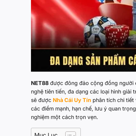
NET88
được đông đảo cộng đồng người chơ
nghệ tiên tiến, đa dạng các loại hình giải
sẽ được
Nhà Cái Uy Tín
phân tích chi tiế
các điểm mạnh, hạn chế, lưu ý quan trọng 
nghiệm một cách trọn vẹn.
Mục Lục