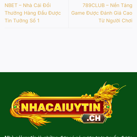
NBET – Nhà Cái Đổi
789CLUB – Nền Tảng
Thưởng Hàng Đầu Được
Game Được Đánh Giá Cao
Tin Tưởng Số 1
Từ Người Chơi