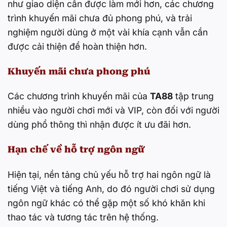
như giao diện cần được làm mới hơn, các chương
trình khuyến mãi chưa đủ phong phú, và trải
nghiệm người dùng ở một vài khía cạnh vẫn cần
được cải thiện để hoàn thiện hơn.
Khuyến mãi chưa phong phú
Các chương trình khuyến mãi của
TA88
tập trung
nhiều vào người chơi mới và VIP, còn đối với người
dùng phổ thông thì nhận được ít ưu đãi hơn.
Hạn chế về hỗ trợ ngôn ngữ
Hiện tại, nền tảng chủ yếu hỗ trợ hai ngôn ngữ là
tiếng Việt và tiếng Anh, do đó người chơi sử dụng
ngôn ngữ khác có thể gặp một số khó khăn khi
thao tác và tương tác trên hệ thống.