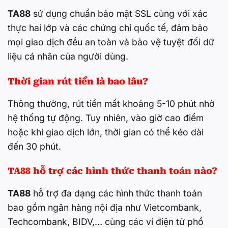
TA88
sử dụng chuẩn bảo mật SSL cùng với xác
thực hai lớp và các chứng chỉ quốc tế, đảm bảo
mọi giao dịch đều an toàn và bảo vệ tuyệt đối dữ
liệu cá nhân của người dùng.
Thời gian rút tiền là bao lâu?
Thông thường, rút tiền mất khoảng 5-10 phút nhờ
hệ thống tự động. Tuy nhiên, vào giờ cao điểm
hoặc khi giao dịch lớn, thời gian có thể kéo dài
đến 30 phút.
TA88 hỗ trợ các hình thức thanh toán nào?
TA88
hỗ trợ đa dạng các hình thức thanh toán
bao gồm ngân hàng nội địa như Vietcombank,
Techcombank, BIDV,… cùng các ví điện tử phổ