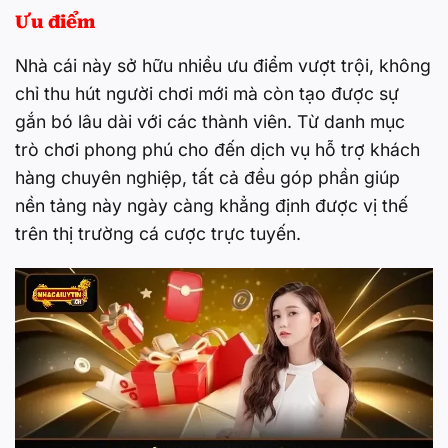
Ưu điểm
Nhà cái này sở hữu nhiều ưu điểm vượt trội, không
chỉ thu hút người chơi mới mà còn tạo được sự
gắn bó lâu dài với các thành viên. Từ danh mục
trò chơi phong phú cho đến dịch vụ hỗ trợ khách
hàng chuyên nghiệp, tất cả đều góp phần giúp
nền tảng này ngày càng khẳng định được vị thế
trên thị trường cá cược trực tuyến.