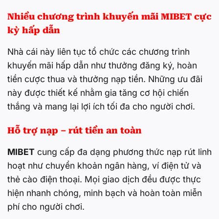
Nhiều chương trình khuyến mãi MIBET cực
kỳ hấp dẫn
Nhà cái này liên tục tổ chức các chương trình
khuyến mãi hấp dẫn như thưởng đăng ký, hoàn
tiền cược thua và thưởng nạp tiền. Những ưu đãi
này được thiết kế nhằm gia tăng cơ hội chiến
thắng và mang lại lợi ích tối đa cho người chơi.
Hỗ trợ nạp – rút tiền an toàn
MIBET
cung cấp đa dạng phương thức nạp rút linh
hoạt như chuyển khoản ngân hàng, ví điện tử và
thẻ cào điện thoại. Mọi giao dịch đều được thực
hiện nhanh chóng, minh bạch và hoàn toàn miễn
phí cho người chơi.