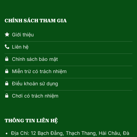
CHÍNH SÁCH THAM GIA
Giới thiệu
Liên hệ
Chính sách bảo mật
Miễn trừ có trách nhiệm
Điều khoản sử dụng
Chơi có trách nhiệm
THÔNG TIN LIÊN HỆ
Địa Chỉ: 12 Bạch Đằng, Thạch Thang, Hải Châu, Đà