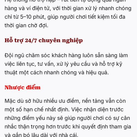
hàng và ví điện tử, với thời gian xử lý nhanh chóng
chỉ từ 5–10 phút, giúp người chơi tiết kiệm tối đa
thời gian chờ đợi.
Hỗ trợ 24/7 chuyên nghiệp
Đội ngũ chăm sóc khách hàng luôn sẵn sàng làm
việc liên tục, tư vấn, xử lý yêu cầu và hỗ trợ kỹ
thuật một cách nhanh chóng và hiệu quả.
Nhược điểm
Mặc dù sở hữu nhiều ưu điểm, nền tảng vẫn còn
một số hạn chế nhất định. Việc nhận diện trước
những điểm yếu này sẽ giúp người chơi có sự cân
nhắc thận trọng hơn trước khi quyết định tham gia
và gắn bó lâu dài với nhà cái.