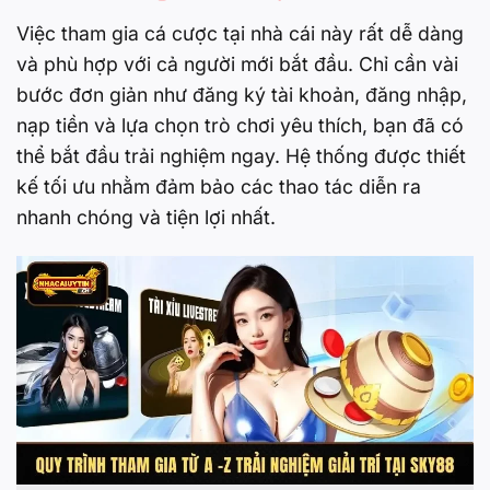
Việc tham gia cá cược tại nhà cái này rất dễ dàng
và phù hợp với cả người mới bắt đầu. Chỉ cần vài
bước đơn giản như đăng ký tài khoản, đăng nhập,
nạp tiền và lựa chọn trò chơi yêu thích, bạn đã có
thể bắt đầu trải nghiệm ngay. Hệ thống được thiết
kế tối ưu nhằm đảm bảo các thao tác diễn ra
nhanh chóng và tiện lợi nhất.