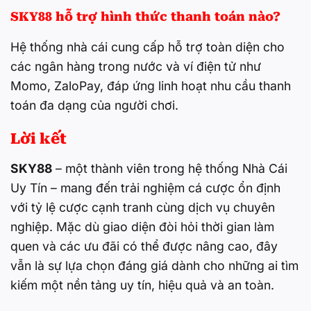
SKY88 hỗ trợ hình thức thanh toán nào?
Hệ thống nhà cái cung cấp hỗ trợ toàn diện cho
các ngân hàng trong nước và ví điện tử như
Momo, ZaloPay, đáp ứng linh hoạt nhu cầu thanh
toán đa dạng của người chơi.
Lời kết
SKY88
– một thành viên trong hệ thống Nhà Cái
Uy Tín – mang đến trải nghiệm cá cược ổn định
với tỷ lệ cược cạnh tranh cùng dịch vụ chuyên
nghiệp. Mặc dù giao diện đòi hỏi thời gian làm
quen và các ưu đãi có thể được nâng cao, đây
vẫn là sự lựa chọn đáng giá dành cho những ai tìm
kiếm một nền tảng uy tín, hiệu quả và an toàn.